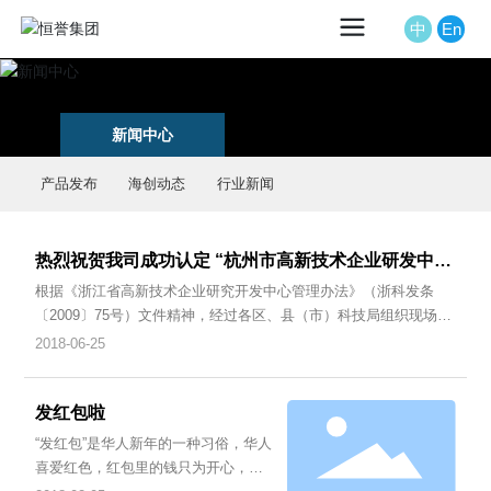
中
En
新闻中心
产品发布
海创动态
行业新闻
热烈祝贺我司成功认定 “杭州市高新技术企业研发中
心”
根据《浙江省高新技术企业研究开发中心管理办法》（浙科发条
〔2009〕75号）文件精神，经过各区、县（市）科技局组织现场考
察、专家评审和推荐，市科委研究决定，认定“浙江海创医疗器械有
2018-06-25
限公司研究开发中心”为2018年杭州市企业高新技术研发中心。
发红包啦
“发红包”是华人新年的一种习俗，华人
喜爱红色，红包里的钱只为开心，其