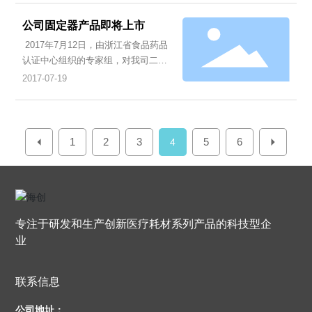
技企业孵化园区拉开帷幕。在经历两
轮的淘汰赛之后，脱颖而出的25家生
公司固定器产品即将上市
物医药领域企业为争夺决赛桂冠上演
2017年7月12日，由浙江省食品药品
了一场激烈角逐。
认证中心组织的专家组，对我司二类
无菌医疗产品“固定器”的注册申报进行
2017-07-19
了质量管理体系核查；依据《医疗器
械生产质量管理规范》，检查组核查
了我们质量管理体系控制以及“固定器”
设计和开发的相关资料，给予了通过
1
2
3
5
6
4
核查意见；能够顺利通过核查也就意
味着我们的固定器产品即将取得注册
证，迈入上市的步伐。
专注于研发和生产创新医疗耗材系列产品的科技型企
业
联系信息
公司地址：