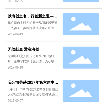
主要意义是在红纸，因为红纸象征着
2018-02-05
活力、愉快与好运。
以海创之名，行创新之道——
热烈祝贺我司新产品固定器取
我公司自主研发的新产品固定器于近
得二类医疗器械注册证和生产
日取得了二类医疗器械注册证和生产
许可证
许可证，这预示着 “固定器”即将上
2017-09-19
市，为广大患者带来福音。
无偿献血 爱在海创
无偿献血是人间传递真情的红色纽
带，是中华民族传统美德；为积极响
应无偿献血的号召，2017年09月14日
2017-09-18
我司联合浙江省血液中心组织了无偿
献血活动。
我公司荣获2017年第六届中国
创新创业大赛浙江赛区暨第四
8月8日，2017年第六届中国创新创业
届浙江省“火炬杯”创新创业大
大赛浙江赛区暨第四届浙江省“火炬杯”
赛生物医药领域成长组第四名
创新创业大赛生物医药行业总决赛在
2017-09-07
杭州经济技术开发区——杭州市高科
（优胜企业奖）